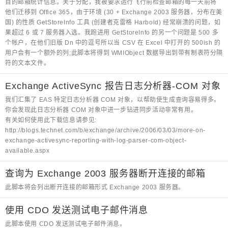
目的邮箱统计信息。关于分配，我被要求运行飞行前检查邮箱的每一天前将
他们迁移到 Office 365，由于环境 (30 + Exchange 2003 服务器，分布在美
国) 的性质 GetStoreInfo 工具 (创建者克雷格 Harbold) 经常崩溃的问题，如
果超过 6 或 7 服务器入选。我跑进用 GetStoreInfo 的另一个问题是 500 多
个帐户，在他们旧版 Dn 中的逗号所以当 CSV 在 Excel 中打开的 500ish 的
用户会有一个额外的列;此脚本将得到 WMIObject 数据导出到带有制表符分隔
符的文本文件。
Exchange ActiveSync 报告日志分析器-COM 对象
我们汇集了 EAS 特定日志分析器 COM 对象，以帮助使生成查询容易得多。
你会发现此日志分析器 COM 对象中进一步钻进同步活动非常有用。
有关如何使用此下载信息请参见:
http://blogs.technet.com/b/exchange/archive/2006/03/03/more-on-
exchange-activesync-reporting-with-log-parser-com-object-
available.aspx
查询为 Exchange 2003 服务器断开连接的邮箱
此脚本将会列出断开连接的邮箱形式 Exchange 2003 服务器。
使用 CDO 发送测试电子邮件消息
此脚本使用 CDO 发送测试电子邮件消息。