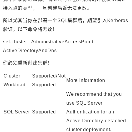
接入点的类型，一旦创建后暨无法更改。
所以尤其当你在部署一个SQL集群后，期望引入Kerberos
验证，以下命令将
无效
！
set-cluster –AdministrativeAccessPoint
ActiveDirectoryAndDns
你必须重新创建集群！
Cluster
Supported/Not
More Information
Workload
Supported
We recommend that you
use SQL Server
SQL Server
Supported
Authentication for an
Active Directory-detached
cluster deployment.