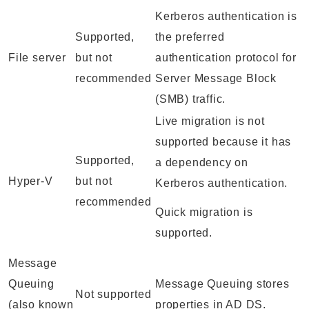
Kerberos authentication is
Supported,
the preferred
File server
but not
authentication protocol for
recommended
Server Message Block
(SMB) traffic.
Live migration is not
supported because it has
Supported,
a dependency on
Hyper-V
but not
Kerberos authentication.
recommended
Quick migration is
supported.
Message
Queuing
Message Queuing stores
Not supported
(also known
properties in AD DS.