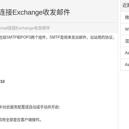
近
ail连接Exchange收发邮件
微
oxmail连接Exchange收发邮件
W
局包括SMTP和POP3两个组件，SMTP是用来发出邮件，出站用的协议，
混
A
A
210
在服务中对此服务配置成自动或手动并开启：
实验将全部是在客户端操作。