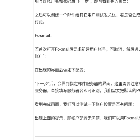
填写好帐户名和密码后“下一步”，即可看到完的画面：
之后可以创建一个邮件给其它用户测试发关送，看是否会成功，若有其
讨论。
Foxmail:
若首次打开Foxmail后要求新建用户帐号，可取消，然后进入
帐户”：
在出现的界面后做如下配置：
“下一步”后，会看到指定邮件服务器的界面，这里需要注意的是
服务器，直接填写服务器名即可识别，我们需要把默认的PO
看到完成画面，我们可以测试一下帐户设置是否有问题：
出现上面的提示，即帐户配置无问题，我们可以用Foxmail来通过