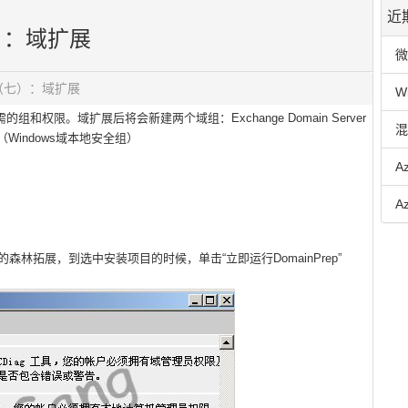
近
七）：域扩展
微
过程（七）：域扩展
W
和权限。域扩展后将会新建两个域组：Exchange Domain Server
混
vers（Windows域本地安全组）
A
A
的森林拓展，到选中安装项目的时候，单击“立即运行
DomainPrep
”