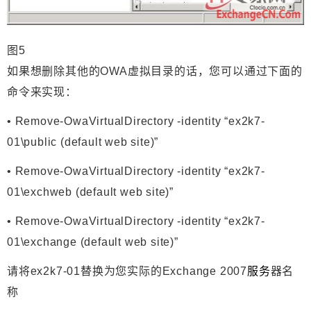
图5
如果想删除其他的OWA虚拟目录的话，您可以通过下面的
命令来实现：
• Remove-OwaVirtualDirectory -identity “ex2k7-
01\public (default web site)”
• Remove-OwaVirtualDirectory -identity “ex2k7-
01\exchweb (default web site)”
• Remove-OwaVirtualDirectory -identity “ex2k7-
01\exchange (default web site)”
请将ex2k7-01替换为您实际的
Exchange 2007
服务
器名
称