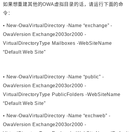
如果想重建其他的OWA虚拟目录的话，请运行下面的命
令：
• New-OwaVirtualDirectory -Name “exchange” -
OwaVersion Exchange2003or2000 -
VirtualDirectoryType Mailboxes -WebSiteName
“Default Web Site”
• New-OwaVirtualDirectory -Name “public” -
OwaVersion Exchange2003or2000 -
VirtualDirectoryType PublicFolders -WebSiteName
“Default Web Site”
• New-OwaVirtualDirectory -Name “exchweb” -
OwaVersion Exchange2003or2000 -