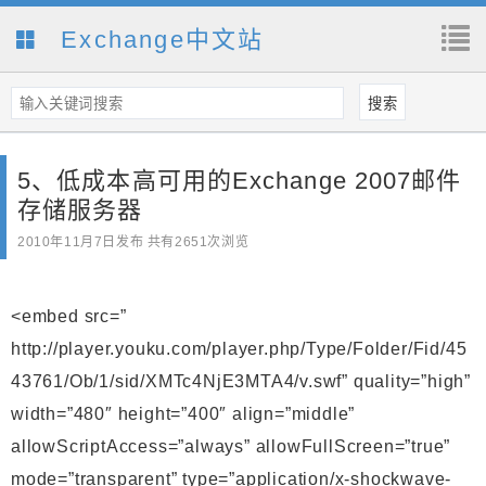
Exchange中文站
5、低成本高可用的Exchange 2007邮件
存储服务器
2010年11月7日
发布 共有2651次浏览
<embed src=”
http://player.youku.com/player.php/Type/Folder/Fid/45
43761/Ob/1/sid/XMTc4NjE3MTA4/v.swf” quality=”high”
width=”480″ height=”400″ align=”middle”
allowScriptAccess=”always” allowFullScreen=”true”
mode=”transparent” type=”application/x-shockwave-