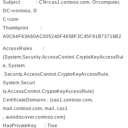
Subject : CN=cas1.contoso.com, O=computer,
DC=contoso, D
C=com
Thumbprint :
A0C64F63A60AC005240F4658F3C45F91B73716B2
AccessRules :
{System.Security.AccessControl.CryptoKeyAccessRul
e, System
.Security.AccessControl.CryptoKeyAccessRule,
System.Securi
ty.AccessControl.CryptoKeyAccessRule}
CertificateDomains : {cas1.contoso.com,
mail.contoso.com, mail, cas1
, autodiscover.contoso.com}
HasPrivateKey : True