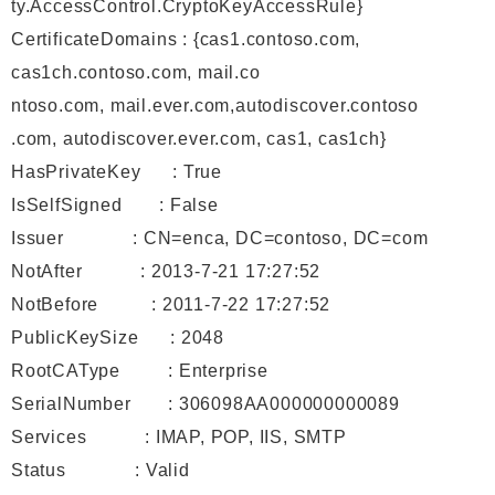
ty.AccessControl.CryptoKeyAccessRule}
CertificateDomains : {cas1.contoso.com,
cas1ch.contoso.com, mail.co
ntoso.com, mail.ever.com,autodiscover.contoso
.com, autodiscover.ever.com, cas1, cas1ch}
HasPrivateKey : True
IsSelfSigned : False
Issuer : CN=enca, DC=contoso, DC=com
NotAfter : 2013-7-21 17:27:52
NotBefore : 2011-7-22 17:27:52
PublicKeySize : 2048
RootCAType : Enterprise
SerialNumber : 306098AA000000000089
Services : IMAP, POP, IIS, SMTP
Status : Valid