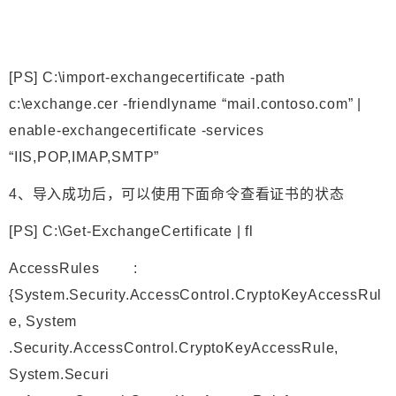
[PS] C:\import-exchangecertificate -path
c:\exchange.cer -friendlyname “mail.contoso.com” |
enable-exchangecertificate -services
“IIS,POP,IMAP,SMTP”
4、导入成功后，可以使用下面命令查看证书的状态
[PS] C:\Get-ExchangeCertificate | fl
AccessRules :
{System.Security.AccessControl.CryptoKeyAccessRul
e, System
.Security.AccessControl.CryptoKeyAccessRule,
System.Securi