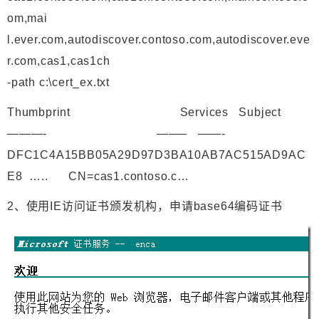
om,mai
l.ever.com,autodiscover.contoso.com,autodiscover.eve
r.com,cas1,cas1ch
-path c:\cert_ex.txt
Thumbprint Services Subject
———- ——– ——-
DFC1C4A15BB05A29D97D3BA10AB7AC515AD9AC
E8 ….. CN=cas1.contoso.c…
2、使用IE访问证书颁发机构，申请base64编码证书