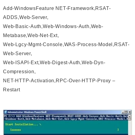
Add-WindowsFeature NET-Framework,RSAT-
ADDS,Web-Server,
Web-Basic-Auth,Web-Windows-Auth,Web-
Metabase,Web-Net-Ext,
Web-Lgcy-Mgmt-Console,WAS-Process-Model,RSAT-
Web-Server,
Web-ISAPI-Ext,Web-Digest-Auth,Web-Dyn-
Compression,
NET-HTTP-Activation,RPC-Over-HTTP-Proxy –
Restart