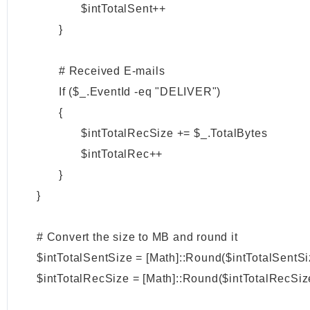
			$intTotalSent++

		}

		# Received E-mails

		If ($_.EventId -eq "DELIVER")

		{

			$intTotalRecSize += $_.TotalBytes

			$intTotalRec++

		}

	}

	# Convert the size to MB and round it 

	$intTotalSentSize = [Math]::Round($intTotalSentSize/1MB, 0)

	$intTotalRecSize = [Math]::Round($intTotalRecSize/1MB, 0)
