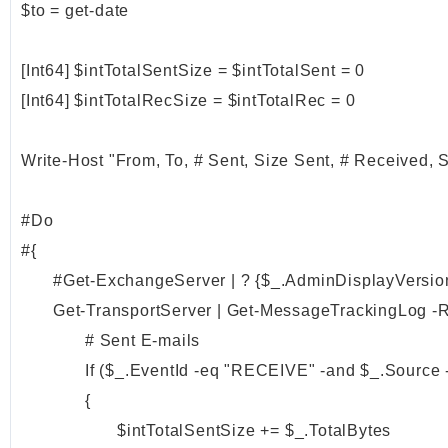
$to = get-date

[Int64] $intTotalSentSize = $intTotalSent = 0

[Int64] $intTotalRecSize = $intTotalRec = 0

Write-Host "From, To, # Sent, Size Sent, # Received, 
#Do

#{

	#Get-ExchangeServer | ? {$_.AdminDisplayVersion -match "8.3" -and $_.IsHubTransportServer -eq $True} | Get-MessageTrackingLog -ResultSize Unlimited -Start $FromSmall -End $ToSmall | ForEach {

	Get-TransportServer | Get-MessageTrackingLog -ResultSize Unlimited -Start $From -End $To | ? {$_.MessageSubject -ne "Folder Content"} | ForEach {

		# Sent E-mails

		If ($_.EventId -eq "RECEIVE" -and $_.Source -eq "STOREDRIVER")

		{

			$intTotalSentSize += $_.TotalBytes
