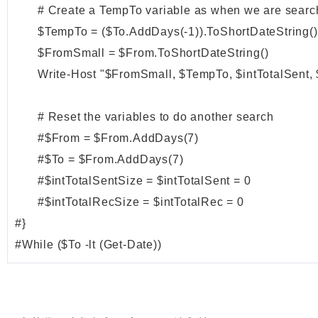
	# Create a TempTo variable as when we are searching the logs we search up to the next day, but we want to print the day before 

	$TempTo = ($To.AddDays(-1)).ToShortDateString()

	$FromSmall = $From.ToShortDateString()

	Write-Host "$FromSmall, $TempTo, $intTotalSent, $intTotalSentSize, $intTotalRec, $intTotalRecSize"

	# Reset the variables to do another search

	#$From = $From.AddDays(7)

	#$To = $From.AddDays(7)

	#$intTotalSentSize = $intTotalSent = 0

	#$intTotalRecSize = $intTotalRec = 0

#}

#While ($To -lt (Get-Date))