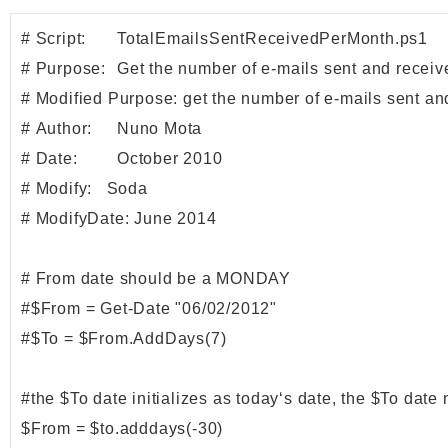
# Script:	TotalEmailsSentReceivedPerMonth.ps1

# Purpose:	Get the number of e-mails sent and received per week

# Modified Purpose: get the number of e-mails sent and
# Author:	Nuno Mota

# Date:		October 2010

# Modify:   Soda

# ModifyDate: June 2014

# From date should be a MONDAY

#$From = Get-Date "06/02/2012"

#$To = $From.AddDays(7)

#the $To date initializes as today‘s date, the $To date
$From = $to.adddays(-30)
