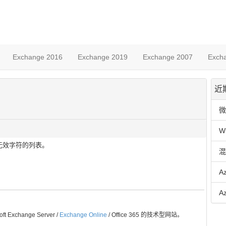
Exchange 2016
Exchange 2019
Exchange 2007
Exch
近
微
W
无效字符的列表。
混
A
A
Exchange Server /
Exchange Online
/ Office 365 的技术型网站。