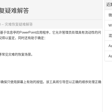
近
灾难恢复疑难解答
微
2013 – 灾难恢复疑难解答
W
是一个基于信息亭的PowerPoint应用程序，它允许管理员处理具有流动性的问
混
情况得以鉴定，同时还有助于确定：
A
失等常见灾难的恢复场景。
A
它，并确保只使用屏幕上有效的按钮。该工具将引导您以正确的顺序处理正确