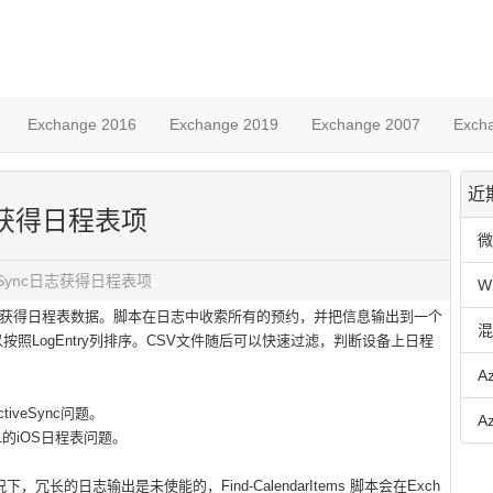
Exchange 2016
Exchange 2019
Exchange 2007
Exch
近
c日志获得日程表项
微
iveSync日志获得日程表项
W
箱日志，以获得日程表数据。脚本在日志中收索所有的预约，并把信息输出到一个
混
照LogEntry列排序。CSV文件随后可以快速过滤，判断设备上日程
A
tiveSync问题。
A
15401的iOS日程表问题。
况下，冗长的日志输出是未使能的，Find-CalendarItems 脚本会在Exch