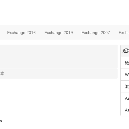
Exchange 2016
Exchange 2019
Exchange 2007
Exch
近
微
脚本
W
混
A
A
ks