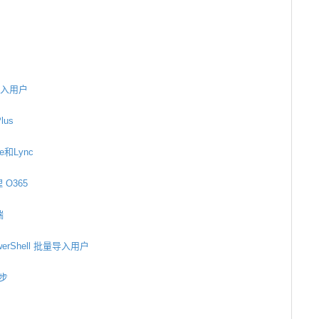
入用户
lus
e和Lync
 O365
端
werShell 批量导入用户
同步